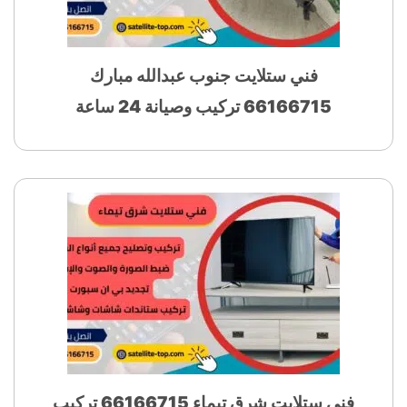
فني ستلايت جنوب عبدالله مبارك
66166715 تركيب وصيانة 24 ساعة
فني ستلايت شرق تيماء 66166715 تركيب