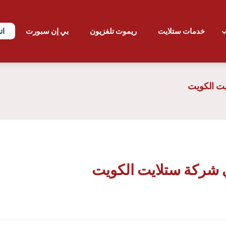
خدمات ستلايت
ريموت تلفزيون
بي إن سبورت
ات