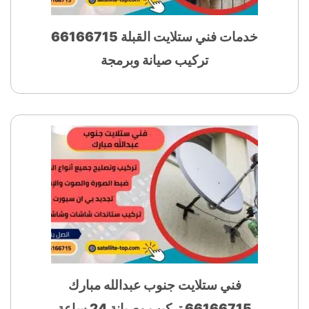
خدمات فني ستلايت القبلة 66166715
تركيب صيانة وبرمجة
فني ستلايت جنوب عبدالله مبارك
66166715 تركيب وصيانة 24 ساعة