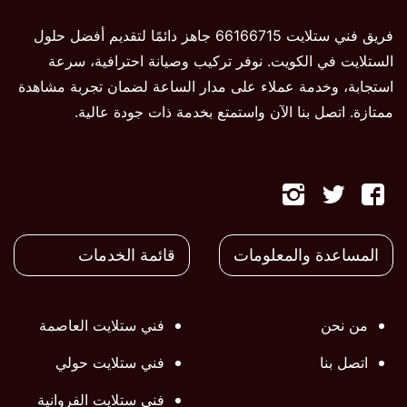
فريق فني ستلايت 66166715 جاهز دائمًا لتقديم أفضل حلول
الستلايت في الكويت. نوفر تركيب وصيانة احترافية، سرعة
استجابة، وخدمة عملاء على مدار الساعة لضمان تجربة مشاهدة
ممتازة. اتصل بنا الآن واستمتع بخدمة ذات جودة عالية.
تابعنا
تابعنا
تابعنا
على
على
على
المساعدة والمعلومات
قائمة الخدمات
فيسبوك
تويتر
تويتر
من نحن
فني ستلايت العاصمة
اتصل بنا
فني ستلايت حولي
فني ستلايت الفروانية