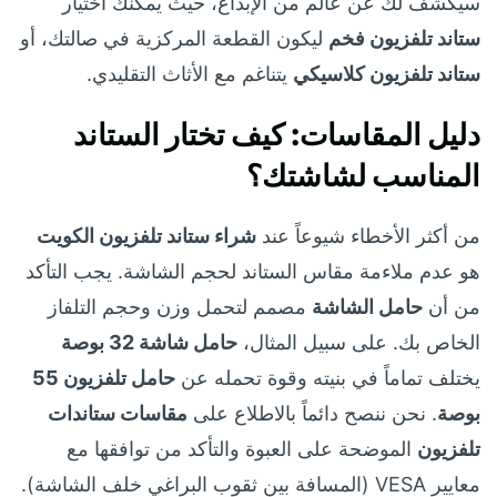
سيكشف لك عن عالم من الإبداع، حيث يمكنك اختيار
ستاند تلفزيون فخم
ليكون القطعة المركزية في صالتك، أو
ستاند تلفزيون كلاسيكي
يتناغم مع الأثاث التقليدي.
دليل المقاسات: كيف تختار الستاند
المناسب لشاشتك؟
من أكثر الأخطاء شيوعاً عند
شراء ستاند تلفزيون الكويت
هو عدم ملاءمة مقاس الستاند لحجم الشاشة. يجب التأكد
من أن
حامل الشاشة
مصمم لتحمل وزن وحجم التلفاز
الخاص بك. على سبيل المثال،
حامل شاشة 32 بوصة
يختلف تماماً في بنيته وقوة تحمله عن
حامل تلفزيون 55
بوصة
. نحن ننصح دائماً بالاطلاع على
مقاسات ستاندات
تلفزيون
الموضحة على العبوة والتأكد من توافقها مع
معايير VESA (المسافة بين ثقوب البراغي خلف الشاشة).