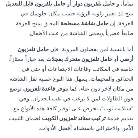
تماماً، و
حامل تلفزيون دوار
أو
حامل تلفزيون قابل للتعديل
يتيح لك تغيير زاوية الرؤية حسب مكان جلوسك في
الغرفة. إن
حامل شاشة مسطحة
المعلق يمنح الغرفة
طابعاً عصرياً ويحمي الشاشة من عبث الأطفال.
أما بالنسبة لمن يفضلون المرونة، فإن
حامل تلفزيون
أرضي
أو
حامل تلفزيون متحرك بعجلات
يعد خياراً ممتازاً،
خاصة في المكاتب وقاعات الاجتماعات أو حتى في
الحدائق والمخيمات. يسهل هذا النوع عملية نقل الشاشة
من مكان لآخر دون عناء. كما تتوفر
قاعدة تلفزيون
توضع
فوق الطاولات لمن لا يرغب في ثقب الجدران. وفي
“ستلايت توب”، نحرص على توفير كافة هذه الأنواع مع
تقديم خدمة
تركيب ستاند تلفزيون الكويت
لضمان التثبيت
الآمن والاحترافي باستخدام أفضل الأدوات.