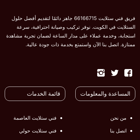
فريق فني ستلايت 66166715 جاهز دائمًا لتقديم أفضل حلول
الستلايت في الكويت. نوفر تركيب وصيانة احترافية، سرعة
استجابة، وخدمة عملاء على مدار الساعة لضمان تجربة مشاهدة
ممتازة. اتصل بنا الآن واستمتع بخدمة ذات جودة عالية.
تابعنا
تابعنا
تابعنا
على
على
على
المساعدة والمعلومات
قائمة الخدمات
فيسبوك
تويتر
تويتر
من نحن
فني ستلايت العاصمة
اتصل بنا
فني ستلايت حولي