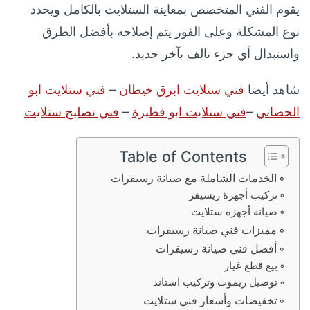
يقوم الفني المتخصص بمعاينة الستلايت بالكامل ويحدد
نوع المشكلة وعلى الفور يتم إصلاحه بأفضل الطرق
واستبدال أي جزء تالف بآخر جديد.
شاهد أيضا
فني ستلايت ابرق خيطان
–
فني ستلايت ابو
الحصاني
–
فني ستلايت ابو فطيرة
–
فني تصليح ستلايت
Table of Contents
الخدمات الشاملة مع صيانة رسيفرات
تركيب أجهزة ريسيفر
صيانة أجهزة ستلايت
مميزات فني صيانة رسيفرات
أفضل فني صيانة رسيفرات
بيع قطع غيار
توصيل ريموت وتركيب استاند
تخفيضات وأسعار فني ستلايت