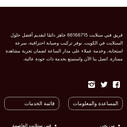
فريق فني ستلايت 66166715 جاهز دائمًا لتقديم أفضل حلول
الستلايت في الكويت. نوفر تركيب وصيانة احترافية، سرعة
استجابة، وخدمة عملاء على مدار الساعة لضمان تجربة مشاهدة
ممتازة. اتصل بنا الآن واستمتع بخدمة ذات جودة عالية.
تابعنا
تابعنا
تابعنا
على
على
على
المساعدة والمعلومات
قائمة الخدمات
فيسبوك
تويتر
تويتر
من نحن
فني ستلايت العاصمة