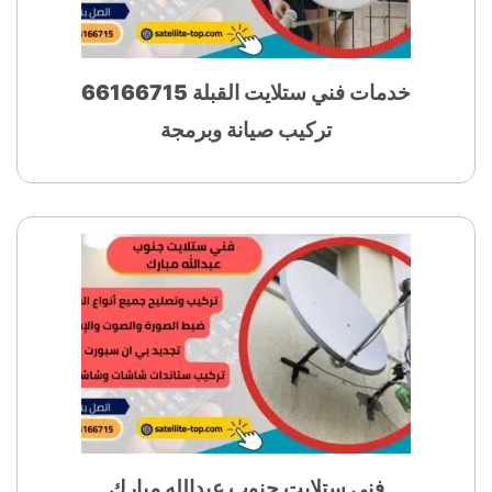
خدمات فني ستلايت القبلة 66166715
تركيب صيانة وبرمجة
فني ستلايت جنوب عبدالله مبارك