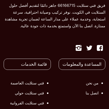
فريق فني ستلايت 66166715 جاهز دائمًا لتقديم أفضل حلول
الستلايت في الكويت. نوفر تركيب وصيانة احترافية، سرعة
استجابة، وخدمة عملاء على مدار الساعة لضمان تجربة مشاهدة
ممتازة. اتصل بنا الآن واستمتع بخدمة ذات جودة عالية.
تابعنا
تابعنا
تابعنا
على
على
على
المساعدة والمعلومات
قائمة الخدمات
فيسبوك
تويتر
تويتر
من نحن
فني ستلايت العاصمة
اتصل بنا
فني ستلايت حولي
فني ستلايت الفروانية