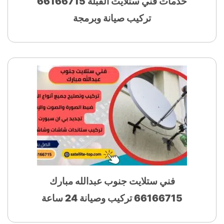
خدمات فني ستلايت القبلة 66166715
تركيب صيانة وبرمجة
فني ستلايت جنوب عبدالله مبارك
66166715 تركيب وصيانة 24 ساعة