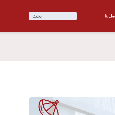
ابحث
بحث
صل بنا