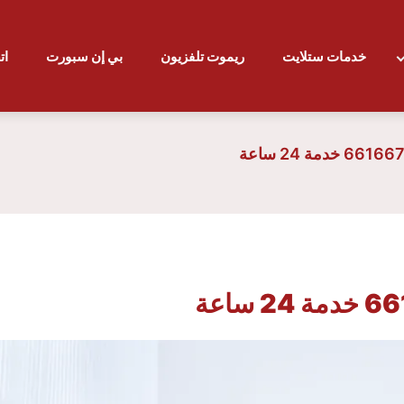
خدمات ستلايت
ريموت تلفزيون
بي إن سبورت
ات