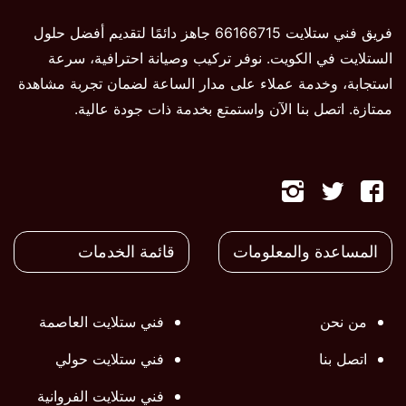
فريق فني ستلايت 66166715 جاهز دائمًا لتقديم أفضل حلول
الستلايت في الكويت. نوفر تركيب وصيانة احترافية، سرعة
استجابة، وخدمة عملاء على مدار الساعة لضمان تجربة مشاهدة
ممتازة. اتصل بنا الآن واستمتع بخدمة ذات جودة عالية.
تابعنا
تابعنا
تابعنا
على
على
على
المساعدة والمعلومات
قائمة الخدمات
فيسبوك
تويتر
تويتر
من نحن
فني ستلايت العاصمة
اتصل بنا
فني ستلايت حولي
فني ستلايت الفروانية