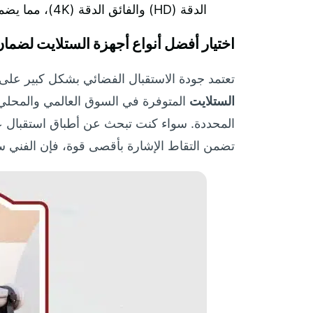
الدقة (HD) والفائق الدقة (4K)، مما يضمن لك الاستفادة القصوى من التطورات التكنولوجية في هذا المجال وتحسين جودة المشاهدة بشكل ملحوظ.
اختيار أفضل أنواع أجهزة الستلايت لضما
تعتمد جودة الاستقبال الفضائي بشكل كبير على
الستلايت
المتوفرة في السوق العالمي والمحلي، و
تضمن التقاط الإشارة بأقصى قوة، فإن الفني س