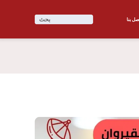
ابحث
بحث
صل بنا