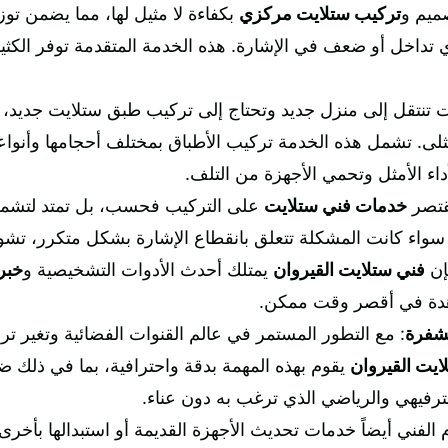
يم و
تركيب ستلايت مركزي
بكفاءة لا مثيل لها، مما يضمن توز
أي تداخل أو ضعف في الإشارة. هذه الخدمة المتقدمة توفر الكث
ت تنتقل إلى منزل جديد وتحتاج إلى تركيب طبق ستلايت جديد،
ثلى. تشمل هذه الخدمة تركيب الأطباق بمختلف أحجامها وأنواع
داء الأمثل وتحمي الأجهزة من التلف.
تقتصر
خدمات فني ستلايت
على التركيب فحسب، بل تمتد لتش
سواء كانت المشكلة تتعلق بانقطاع الإشارة بشكل متكرر، ت
إن
فني ستلايت القيروان
يمتلك أحدث الأدوات التشخيصية و
خبرة
اهدة في أقصر وقت ممكن.
مشفرة
: مع التطور المستمر في عالم القنوات الفضائية وتغير ترد
ايت القيروان
يقوم بهذه المهمة بدقة واحترافية، بما في ذلك 
ترفيهي والرياضي الذي ترغب به دون عناء.
م الفني أيضاً خدمات تحديث الأجهزة القديمة أو استبدالها بأخر