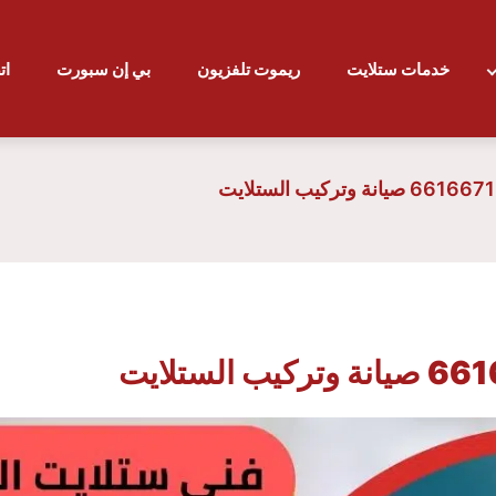
خدمات ستلايت
ريموت تلفزيون
بي إن سبورت
ات