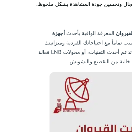
قيروان
المعرفة الوافية بأحدث
أجهزة
 تماماً مع احتياجاتك الفردية وميزانيتك
المحددة. سواء كنت تبحث عن أطباق استقبال عالية الجودة ومقاومة للعوامل الجوية، أجهزة استقبال متطورة تدعم أحدث التقنيات، أو محولات LNB فعالة
خالية من التقطيع والتشويش.