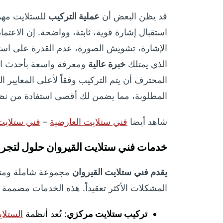
قد يظن البعض أن
عملية التركيب
للستلايت مهم
استقبال إشارة قوية، ثابتة، وواضحة. إن الاع
الإشارة، تشويش الصورة، عدم القدرة على استق
الذي يمتلك
خبرة عالية
ومعرفة واسعة بأحدث التق
المحترف أن يتم التركيب وفقاً لأعلى المعايير ال
المطلوبة، مما يضمن لك أقصى استفادة من نظا
شاهد أيضا
فني ستلايت العارضية
–
فني ستلايت
خدمات فني ستلايت القيروان حلول لتجربة
يقدم فني
ستلايت القيروان
مجموعة شاملة ومتنوع
المشكلات الأكثر تعقيداً. هذه الخدمات مصممة ل
تركيب ستلايت مركزي
: تُعد أنظمة
الستلا