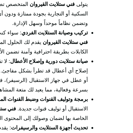
يتولى
فني ستلايت القيروان
المتخصص تصم
السكنية أو التجارية بجودة ممتازة ودون 
وتضمن نظاماً موحداً وسهل الإدارة.
تركيب وصيانة الستلايت الفردي
: سواء كن
فني ستلايت القيروان
يقدم لك الحلول الم
الكابلات بطريقة احترافية وآمنة تضمن الأ
صيانة ستلايت دورية وإصلاح الأعطال
: لا 
إصلاح أي أعطال قد تطرأ بشكل مفاجئ. 
أو عطل في جهاز الاستقبال (الرسيفر)، ف
بسرعة وفعالية، مما يعيد لك متعة المش
برمجة وتوليف القنوات وضبط القنوات ال
الاستقبال أو توليف قنوات جديدة.
فني ستل
الخاصة بها لضمان وصولك إلى المحتوى ال
تحديث أجهزة الستلايت والرسيفرات
: يقد