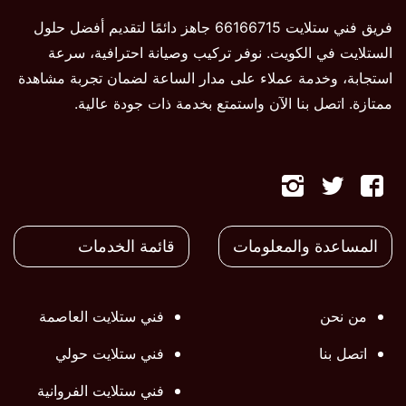
فريق فني ستلايت 66166715 جاهز دائمًا لتقديم أفضل حلول
الستلايت في الكويت. نوفر تركيب وصيانة احترافية، سرعة
استجابة، وخدمة عملاء على مدار الساعة لضمان تجربة مشاهدة
ممتازة. اتصل بنا الآن واستمتع بخدمة ذات جودة عالية.
تابعنا
تابعنا
تابعنا
على
على
على
المساعدة والمعلومات
قائمة الخدمات
فيسبوك
تويتر
تويتر
من نحن
فني ستلايت العاصمة
اتصل بنا
فني ستلايت حولي
فني ستلايت الفروانية