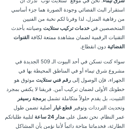
شرق تيماء
. نحن في موقع “ستلايت توب” ندرك أن
استقرار البث الفضائي وجودة الصورة هما جزء أساسي
من رفاهية المنزل، لذا وفرنا لكم نخبة من الفنيين
المتخصصين في
خدمات تركيب ستلايت
وصيانته بأحدث
التقنيات الرقمية لضمان مشاهدة ممتعة لكافة
القنوات
الفضائية
دون انقطاع.
سواء كنت تسكن في أحد البيوت الـ 509 الجديدة في
مشروع شرق تيماء أو في المناطق المحيطة بها في
الجهراء، فإن الوصول إلى
رقم فني ستلايت
موثوق هو
خطوتك الأولى لضمان تركيب آمن. فريقنا لا يكتفي بمجرد
التثبيت، بل يقدم حلولاً متكاملة تشمل
برمجة رسيفر
وتحديث الترددات وتوفير
قطع غيار
أصلية تضمن طول
عمر النظام. نحن نعمل على
مدار 24 ساعة
لتلبية طلباتكم
الطارئة، فخدماتنا متاحة دائماً لأننا نؤمن بأن المشاكل