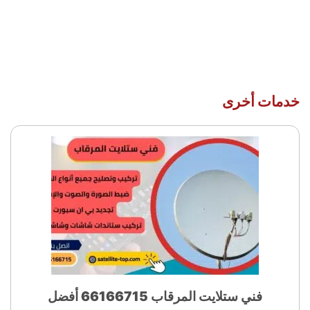
خدمات أخرى
فني ستلايت المرقاب 66166715 أفضل