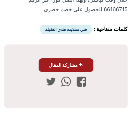
66166715 للحصول على خصم حصري.
كلمات مفتاحية :
فني ستلايت هندي العقيلة
مشاركة المقال
فيسبوك
واتساب
تويتر